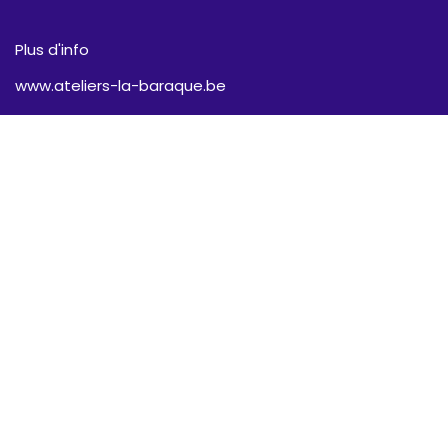
Plus d'info
www.ateliers-la-baraque.be
Envoyez un SMS
0478/750.609
Envoyez un mail
info@ateliers-la-baraque.be
Suivez-nous