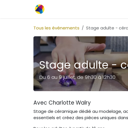
Se rendre au contenu
Inscriptions
Tous les événements
Stage adulte - cér
Stage adulte - 
Du 6 au 9 juillet, de 9h30 à 12h30
Avec Charlotte Walry
Stage de céramique dédié au modelage, acces
essentiels et créez des pièces uniques dans