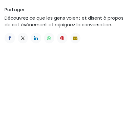
Partager
Découvrez ce que les gens voient et disent à propos
de cet événement et rejoignez la conversation.
Plus d'info
www.ateliers-la-baraque.be
Envoyez un SMS
0478/750.609